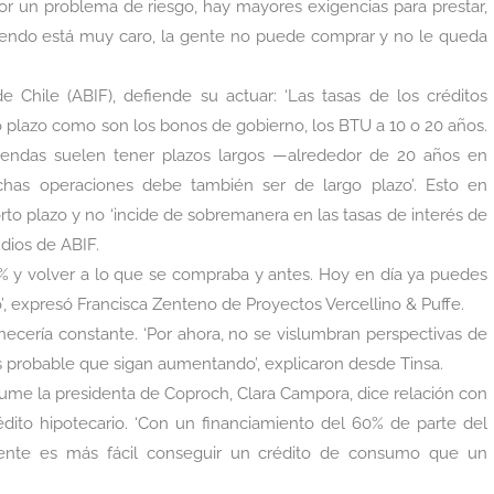
s por un problema de riesgo, hay mayores exigencias para prestar,
ividendo está muy caro, la gente no puede comprar y no le queda
 Chile (ABIF), defiende su actuar: ‘Las tasas de los créditos
go plazo como son los bonos de gobierno, los BTU a 10 o 20 años.
iendas suelen tener plazos largos —alrededor de 20 años en
chas operaciones debe también ser de largo plazo’. Esto en
rto plazo y no ‘incide de sobremanera en las tasas de interés de
udios de ABIF.
2% y volver a lo que se compraba y antes. Hoy en día ya puedes
o’, expresó Francisca Zenteno de Proyectos Vercellino & Puffe.
necería constante. ‘Por ahora, no se vislumbran perspectivas de
es probable que sigan aumentando’, explicaron desde Tinsa.
resume la presidenta de Coproch, Clara Campora, dice relación con
édito hipotecario. ‘Con un financiamiento del 60% de parte del
ente es más fácil conseguir un crédito de consumo que un