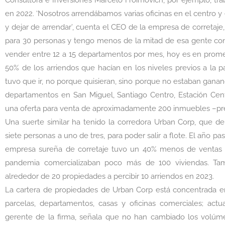
Consultora e Inversiones Marcelo Froimovich, por ejemplo, t
en 2022. ‘Nosotros arrendábamos varias oficinas en el centro 
y dejar de arrendar’, cuenta el CEO de la empresa de corretaje,
para 30 personas y tengo menos de la mitad de esa gente con
vender entre 12 a 15 departamentos por mes, hoy es en prome
50% de los arriendos que hacían en los niveles previos a la 
tuvo que ir, no porque quisieran, sino porque no estaban ganan
departamentos en San Miguel, Santiago Centro, Estación Cent
una oferta para venta de aproximadamente 200 inmuebles –pr
Una suerte similar ha tenido la corredora Urban Corp, que d
siete personas a uno de tres, para poder salir a flote. El año pas
empresa sureña de corretaje tuvo un 40% menos de ventas e
pandemia comercializaban poco más de 100 viviendas. Tamb
alrededor de 20 propiedades a percibir 10 arriendos en 2023.
La cartera de propiedades de Urban Corp está concentrada e
parcelas, departamentos, casas y oficinas comerciales; act
gerente de la firma, señala que no han cambiado los volúme