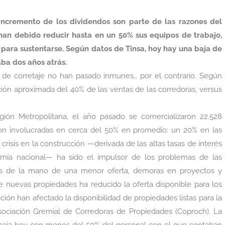
e incremento de los dividendos son parte de las razones del
 han debido reducir hasta en un 50% sus equipos de trabajo,
para sustentarse. Según datos de Tinsa, hoy hay una baja de
aba dos años atrás.
 de corretaje no han pasado inmunes… por el contrario. Según
cción aproximada del 40% de las ventas de las corredoras, versus
gión Metropolitana, el año pasado se comercializaron 22.528
eron involucradas en cerca del 50% en promedio: un 20% en las
crisis en la construcción —derivada de las altas tasas de interés
nomía nacional— ha sido el impulsor de los problemas de las
sos de la mano de una menor oferta, demoras en proyectos y
 nuevas propiedades ha reducido la oferta disponible para los
ión han afectado la disponibilidad de propiedades listas para la
Asociación Gremial de Corredoras de Propiedades (Coproch). La