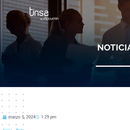
Ir
al
contenido
NOTICI
marzo 5, 2024
1:29 pm