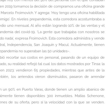
rabaja hoy con menos del 50% del personal con el que contaban
y en 2019 tomamos la decisión de comprarnos una oficina grande
 Marcelo Froimovich. Y agrega: ‘Hoy tengo una oficina habilitada
migo’. En niveles prepandemia, esta corredora acostumbraba a
dio uno mensual. Al año están logrando 10% de las ventas y el
pandemia del covid-19. ‘La gente que trabajaba con nosotros se
do nada’, expresa Froimovich. Esta corredora administra y vende
ral, Independencia, San Joaquín y Macul. Actualmente, tienen
epandemia no superaban las 50 unidades–.
ebió recortar sus costos en personal, pasando de un equipo de
ado, su realidad reflejó tal cual los datos mostrados por Tinsa: la
n 2023: vendieron 65 propiedades, mientras que antes de la
ién, los arriendos vieron disminuidos, pasaron de arrendar
n un 90% en Puerto Varas, donde tienen un amplio abanico de
ualmente tienen disponibles 300 inmuebles. Matías Schenone,
nes de su oferta, pero sí la velocidad con la que se venden.