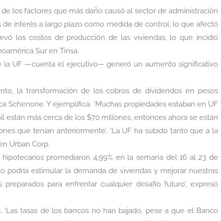
o de los factores que más daño causó al sector de administración
s de interés a largo plazo como medida de control, lo que afectó
levó los costos de producción de las viviendas, lo que incidió
inoamérica Sur en Tinsa.
de la UF —cuenta el ejecutivo— generó un aumento significativo
nto, la transformación de los cobros de dividendos en pesos
ca Schenone. Y ejemplifica: ‘Muchas propiedades estaban en UF
il están más cerca de los $70 millones, entonces ahora se están
es que tenían anteriormente’. ‘La UF ha subido tanto que a la
 en Urban Corp.
os hipotecarios promediaron 4,99% en la semana del 16 al 23 de
Esto podría estimular la demanda de viviendas y mejorar nuestras
preparados para enfrentar cualquier desafío futuro’, expresó
. ‘Las tasas de los bancos no han bajado, pese a que el Banco