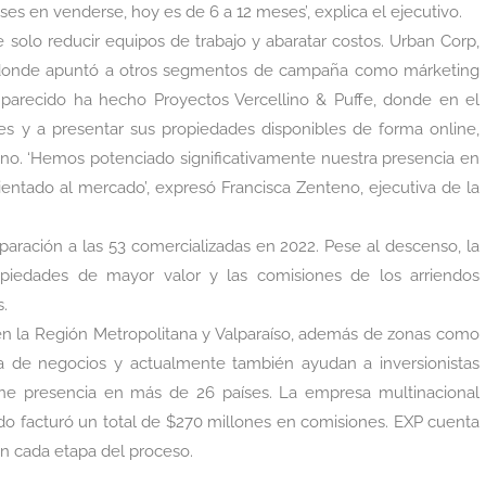
s en venderse, hoy es de 6 a 12 meses’, explica el ejecutivo.
 solo reducir equipos de trabajo y abaratar costos. Urban Corp,
, donde apuntó a otros segmentos de campaña como márketing
lgo parecido ha hecho Proyectos Vercellino & Puffe, donde en el
es y a presentar sus propiedades disponibles de forma online,
ono. ‘Hemos potenciado significativamente nuestra presencia en
rientado al mercado’, expresó Francisca Zenteno, ejecutiva de la
ración a las 53 comercializadas en 2022. Pese al descenso, la
opiedades de mayor valor y las comisiones de los arriendos
s.
en la Región Metropolitana y Valparaíso, además de zonas como
a de negocios y actualmente también ayudan a inversionistas
ene presencia en más de 26 países. La empresa multinacional
do facturó un total de $270 millones en comisiones. EXP cuenta
 en cada etapa del proceso.