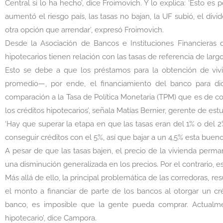
Central si lo ha hecho’, dice Froimovich. Y lo explica: ‘Esto e
aumentó el riesgo país, las tasas no bajan, la UF subió, el d
otra opción que arrendar’, expresó Froimovich.
Desde la Asociación de Bancos e Instituciones Financieras de
hipotecarios tienen relación con las tasas de referencia de lar
Esto se debe a que los préstamos para la obtención de viv
promedio—, por ende, el financiamiento del banco para di
comparación a la Tasa de Política Monetaria (TPM) que es de co
los créditos hipotecarios’, señala Matías Bernier, gerente de est
‘Hay que superar la etapa en que las tasas eran del 1% o del 
conseguir créditos con el 5%, así que bajar a un 4,5% esta buen
A pesar de que las tasas bajen, el precio de la vivienda perma
una disminución generalizada en los precios. Por el contrario, 
Más allá de ello, la principal problemática de las corredoras, 
el monto a financiar de parte de los bancos al otorgar un cr
banco, es imposible que la gente pueda comprar. Actualm
hipotecario’, dice Campora.