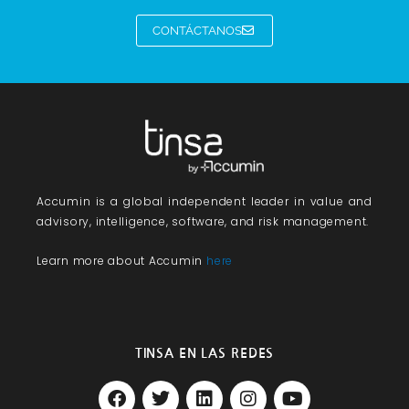
CONTÁCTANOS
Accumin
is a global independent leader in value and
advisory, intelligence, software, and risk management.
Learn more about Accumin
here
TINSA EN LAS REDES
F
T
L
I
Y
a
w
i
n
o