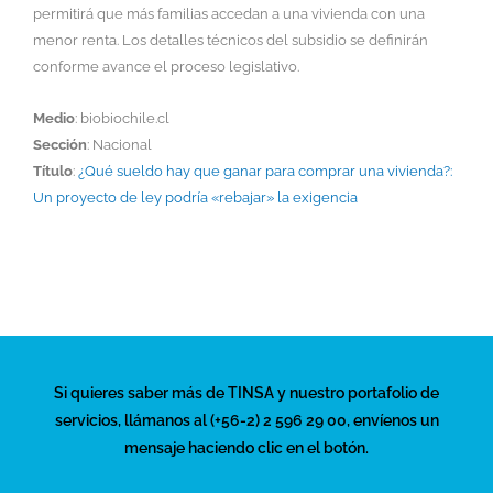
permitirá que más familias accedan a una vivienda con una
menor renta. Los detalles técnicos del subsidio se definirán
conforme avance el proceso legislativo.
Medio
: biobiochile.cl
Sección
: Nacional
Título
:
¿Qué sueldo hay que ganar para comprar una vivienda?:
Un proyecto de ley podría «rebajar» la exigencia
Si quieres saber más de TINSA y nuestro portafolio de
servicios, llámanos al (+56-2) 2 596 29 00, envíenos un
mensaje haciendo clic en el botón.