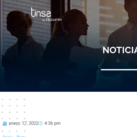
Ir
al
contenido
NOTICI
enero 17, 2022
4:36 pm