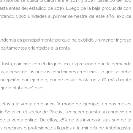
ormitorios se cuadriplicaron entre 2013 y 2019, pasando de 300
ta antes del estallido de 2019. Luego de la baja producida con
nzando 1.000 unidades al primer semestre de este año’, explica
andemia es principalmente porque ha existido un menor ingreso
partamentos orientados a la renta.
ia Insta, coincide con el diagnóstico, expresando que la demanda
 a pesar de las nuevas condiciones crediticias, ‘lo que se debe
ncepción, por ejemplo, puede costar hasta un 20% más barato
or rentabilidad’, dice.
ectos a la venta en blanco. ‘A modo de ejemplo, en dos meses
 Solei en el sector de Paicaví, sin haber puesto un anuncio en
de la venta online. De ellos, 38% de los inversionistas son de la
 cercanas o profesionales ligados a la minería de Antofagasta’,