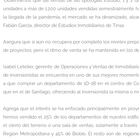
‘Observamos que las ventas de las tipologías Estudio, 1 y 2 d
unidades a más de 1.200 unidades vendidas semestralmente has
la llegada de la pandemia, el mercado se ha dinamizado, alca
Fabián García, director de Estudios Inmobiliarios de Tinsa.
Asegura que si aún no recupera por completo los niveles prep
de proyectos, pero el ritmo de venta se ha mantenido en los de
Isabel Letelier, gerente de Operaciones y Ventas de Inmobiliar
de inversionistas se encuentra en uno de sus mejores momentos,
a que comprar un departamento de 1D-1B en el centro de Co
que en el de Santiago, ofreciendo al inversionista la misma o mej
Agrega que el interés se ha enfocado principalmente en proy
hemos vendido el 25% de los departamentos de nuestro edificio
el cierro del terreno o una sala de ventas, solamente a través 
Región Metropolitana y 45% de Biobío. El resto son de regiones