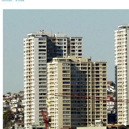
Inicio
»
Posts
»
Edificios para renta están dinamizando el mercado inmobiliario