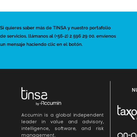
Si quieres saber más de TINSA y nuestro portafolio
de servicios, llámanos al (+56-2) 2 596 29 00, envíenos
un mensaje haciendo clic en el botón.
N
Accumin
is a global independent
leader in value and advisory,
intelligence, software, and risk
management.