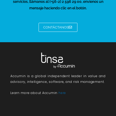
servicios, llámanos al (+56-2) 2 596 29 00, envíenos un
mensaje haciendo clic en el botón.
CONTÁCTANOS
Accumin
is a global independent leader in value and
advisory, intelligence, software, and risk management.
Learn more about Accumin
here