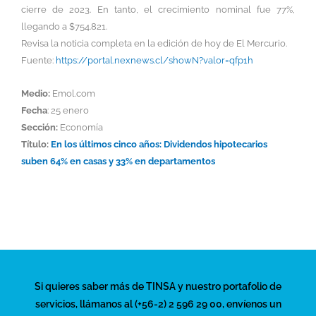
cierre de 2023. En tanto, el crecimiento nominal fue 77%,
llegando a $754.821.
Revisa la noticia completa en la edición de hoy de El Mercurio.
Fuente:
https://portal.nexnews.cl/showN?valor=qfp1h
Medio:
Emol.com
Fecha
: 25 enero
Sección:
Economía
Título:
En los últimos cinco años: Dividendos hipotecarios
suben 64% en casas y 33% en departamentos
Si quieres saber más de TINSA y nuestro portafolio de
servicios, llámanos al (+56-2) 2 596 29 00, envíenos un