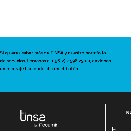
Si quieres saber más de TINSA y nuestro portafolio
de servicios, llámanos al (+56-2) 2 596 29 00, envíenos
un mensaje haciendo clic en el botón.
N