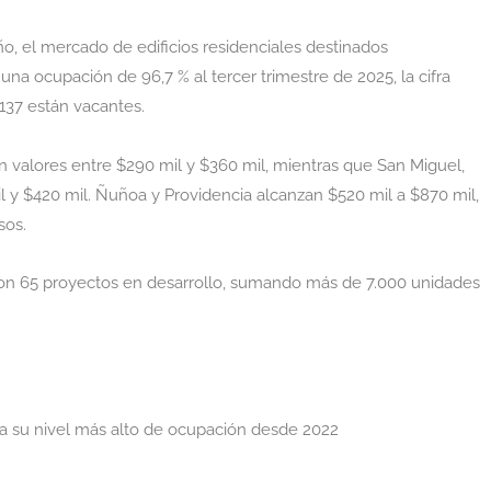
o, el mercado de edificios residenciales destinados
na ocupación de 96,7 % al tercer trimestre de 2025, la cifra
.137 están vacantes.
n valores entre $290 mil y $360 mil, mientras que San Miguel,
l y $420 mil. Ñuñoa y Providencia alcanzan $520 mil a $870 mil,
sos.
con 65 proyectos en desarrollo, sumando más de 7.000 unidades
nza su nivel más alto de ocupación desde 2022