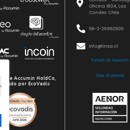
Oficina 1604, Las
Condes Chile
56-2-25962900
info@tinsa.cl
Estado de tasación
Sala de prensa
o de Accumin HoldCo,
onocido por EcoVadis
ia de navegación, ofrecer anuncios o contenido personali