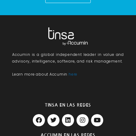
Accumin
is a global independent leader in value and
advisory, intelligence, software, and risk management.
Learn more about Accumin
here
TINSA EN LAS REDES
F
T
L
I
Y
a
w
i
n
o
c
i
n
s
u
e
t
k
t
t
ACCUMIN EN LAS REDES