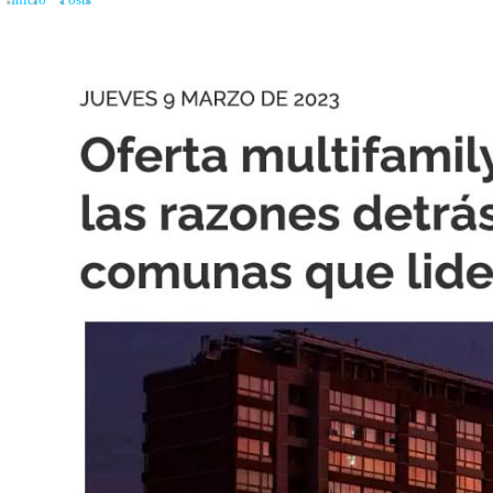
Inicio
»
Posts
»
Oferta multifamily creció un 98%: las razones detrás del alza y l