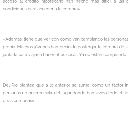
acceso al crédito hipotecario han hecho más difícil a las
condiciones para acceder a la compra».
«Además, tiene que ver con cómo van cambiando las personas a
propia. Muchos jóvenes han decidido postergar la compra de su 
juntarla para viajar o hacer otras cosas. Ya no están comprando pa
Del Río plantea que a lo anterior se suma, como un factor 
personas no quieren salir del lugar donde han vivido todo el t
otras comunas».