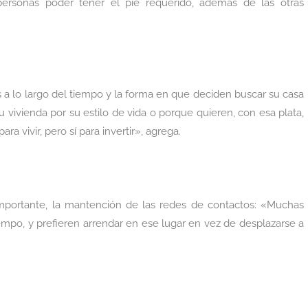
 personas poder tener el pie requerido, además de las otras
 lo largo del tiempo y la forma en que deciden buscar su casa
vivienda por su estilo de vida o porque quieren, con esa plata,
ra vivir, pero sí para invertir», agrega.
importante, la mantención de las redes de contactos: «Muchas
iempo, y prefieren arrendar en ese lugar en vez de desplazarse a