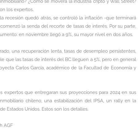
mobiliario? ¿Cómo se moverá la industria cripto y Wall Street?
on los expertos.
a recesión quedó atrás, se controló la inflación -que terminará
comenzó la senda del recorte de tasas de interés. Por su parte,
 aumento: en noviembre llegó a 9%, su mayor nivel en dos años.
ado, una recuperación lenta, tasas de desempleo persistentes,
le que las tasas de interés del BC lleguen a 5%, pero en general
proyecta Carlos García, académico de la Facultad de Economía y
tos expertos que entregaran sus proyecciones para 2024 en sus
obiliario chileno, una estabilización del IPSA, un rally en la
de Estados Unidos. Estos son los detalles.
ch AGF