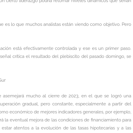
n cierto liderazgo podría retomar niveles dinámicos que serían
e es lo que muchos analistas están viendo como objetivo. Pero
flación está efectivamente controlada y ese es un primer paso.
eñal crítica el resultado del plebiscito del pasado domingo, se
Sur
e asemejará mucho al cierre de 2023, en el que se logró una
cuperación gradual, pero constante, especialmente a partir del
torno económico de mejores indicadores generales, por ejemplo,
erá la eventual mejora de las condiciones de financiamiento para
estar atentos a la evolución de las tasas hipotecarias y a las