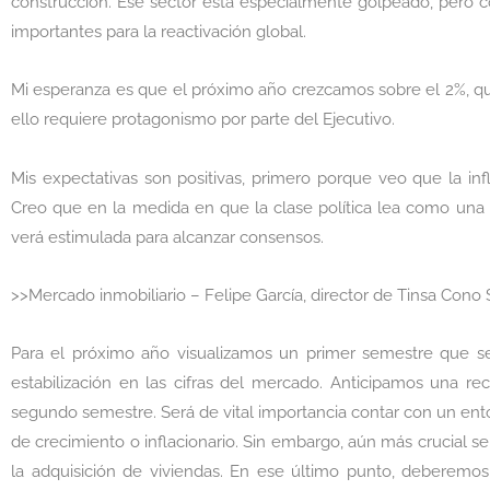
construcción. Ese sector está especialmente golpeado, pero co
importantes para la reactivación global.
Mi esperanza es que el próximo año crezcamos sobre el 2%, qu
ello requiere protagonismo por parte del Ejecutivo.
Mis expectativas son positivas, primero porque veo que la in
Creo que en la medida en que la clase política lea como una s
verá estimulada para alcanzar consensos.
>>Mercado inmobiliario – Felipe García, director de Tinsa Cono 
Para el próximo año visualizamos un primer semestre que s
estabilización en las cifras del mercado. Anticipamos una re
segundo semestre. Será de vital importancia contar con un en
de crecimiento o inflacionario. Sin embargo, aún más crucial s
la adquisición de viviendas. En ese último punto, deberemos 