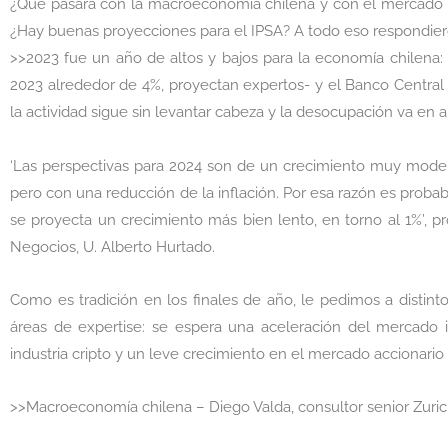
¿Qué pasará con la macroeconomía chilena y con el mercado in
¿Hay buenas proyecciones para el IPSA? A todo eso respondier
>>2023 fue un año de altos y bajos para la economía chilena: l
2023 alrededor de 4%, proyectan expertos- y el Banco Central 
la actividad sigue sin levantar cabeza y la desocupación va en
‘Las perspectivas para 2024 son de un crecimiento muy moder
pero con una reducción de la inflación. Por esa razón es probab
se proyecta un crecimiento más bien lento, en torno al 1%’, 
Negocios, U. Alberto Hurtado.
Como es tradición en los finales de año, le pedimos a distin
áreas de expertise: se espera una aceleración del mercado inm
industria cripto y un leve crecimiento en el mercado accionario 
>>Macroeconomía chilena – Diego Valda, consultor senior Zuri