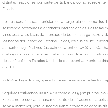
distintas reacciones por parte de la banca, como el reciente
Estado.
Los bancos financian préstamos a largo plazo, como los h
solicitando préstamos a entidades internacionales. Las tasas d
vinculadas a las tasas de mercado de bonos a largo plazo y de
los bonos del Tesoro de Estados Unidos, los cuales, influenciad
aumentos significativos (actualmente entre 5,25% y 5,5%), h
embargo, se comienza a vislumbrar la posibilidad de recortes de
de la inflación en Estados Unidos, lo que eventualmente podría 
en Chile.
>>IPSA – Jorge Tolosa, operador de renta variable de Vector Cap
Seguimos estimando un IPSA en torno a los 5.500 puntos. No
El parámetro que va a marcar el punto de inflexión en la bolsa 
se va a mantener, pero la incertidumbre económica debería dism