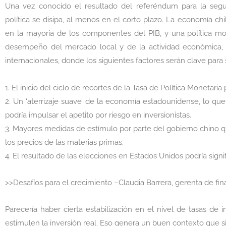
Una vez conocido el resultado del referéndum para la segun
política se disipa, al menos en el corto plazo. La economía c
en la mayoría de los componentes del PIB, y una política mon
desempeño del mercado local y de la actividad económica,
internacionales, donde los siguientes factores serán clave para
1. El inicio del ciclo de recortes de la Tasa de Política Monetari
2. Un ‘aterrizaje suave’ de la economía estadounidense, lo que
podría impulsar el apetito por riesgo en inversionistas.
3. Mayores medidas de estímulo por parte del gobierno chino que
los precios de las materias primas.
4. El resultado de las elecciones en Estados Unidos podría signif
>>Desafíos para el crecimiento –Claudia Barrera, gerenta de fi
Parecería haber cierta estabilización en el nivel de tasas de i
estimulen la inversión real. Eso genera un buen contexto que s