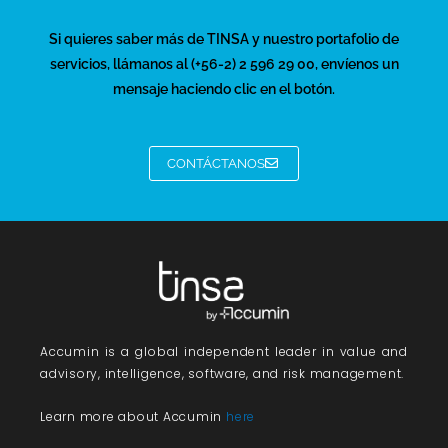
Si quieres saber más de TINSA y nuestro portafolio de
servicios, llámanos al (+56-2) 2 596 29 00, envíenos un
mensaje haciendo clic en el botón.
CONTÁCTANOS
Accumin
is a global independent leader in value and
advisory, intelligence, software, and risk management.
Learn more about Accumin
here