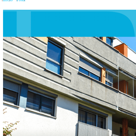
Inicio
»
Posts
»
¿Qué es el FOGAES? y ¿Quiénes pueden acceder a él?