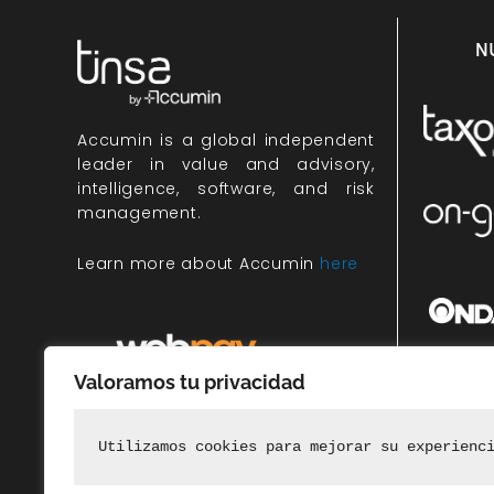
N
Accumin
is a global independent
leader in value and advisory,
intelligence, software, and risk
management.
Learn more about Accumin
here
Valoramos tu privacidad
Miembr
rec
Utilizamos cookies para mejorar su experienc