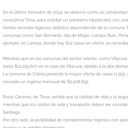
En el último trimestre de 2024, se observó como se comportaron
consultora Tinsa, para solicitar un préstamo hipotecario con un
familia necesita ingresos distintos dependiendo de la comuna. 
comunas como San Bernardo, Isla de Maipo, Lampa, Buin, Peñaflo
ejemplo, en Lampa, donde hay 822 casas en oferta, se necesi
Mientras que en las comunas del sector oriente, como Vitacur
hasta $21.295.607 en el caso de Vitacura, debido a la alta dema
La comuna de Colina presenta la mayor oferta de casas (1.155), 
necesita un ingreso mensual de $5.508.855.
Rocío Cáceres, de Tinsa, señala que la calidad de vida y la seg
mientras que los costos de vida y transporte deben ser conside
Santiago.
Por otro lado, la posibilidad de complementar ingresos con parej
acceso a un crédito hipotecario.