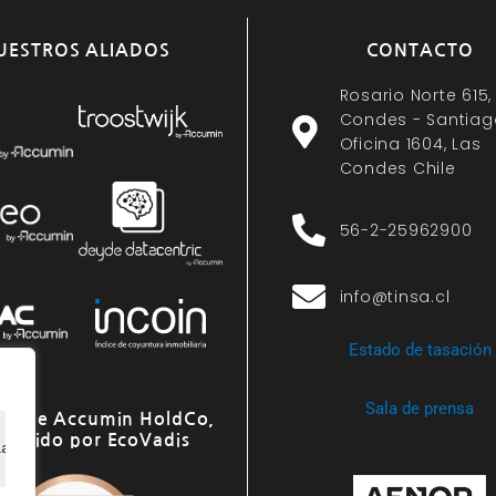
UESTROS ALIADOS
CONTACTO
Rosario Norte 615,
Condes - Santiag
Oficina 1604, Las
Condes Chile
56-2-25962900
info@tinsa.cl
Estado de tasación
Sala de prensa
o de Accumin HoldCo,
onocido por EcoVadis
ia de navegación, ofrecer anuncios o contenido personali