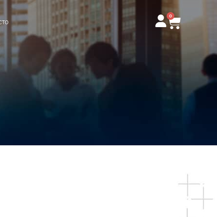
0
Carrito
CTO