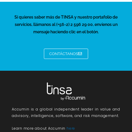
Si quieres saber más de TINSA y nuestro portafolio de
servicios, llámanos al (+56-2) 2 596 29 00, envíenos un
mensaje haciendo clic en el botón.
CONTÁCTANOS
Accumin
is a global independent leader in value and
advisory, intelligence, software, and risk management.
Learn more about Accumin
here