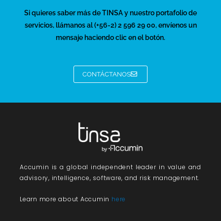
Si quieres saber más de TINSA y nuestro portafolio de
servicios, llámanos al (+56-2) 2 596 29 00, envíenos un
mensaje haciendo clic en el botón.
CONTÁCTANOS
Accumin
is a global independent leader in value and
advisory, intelligence, software, and risk management.
Learn more about Accumin
here