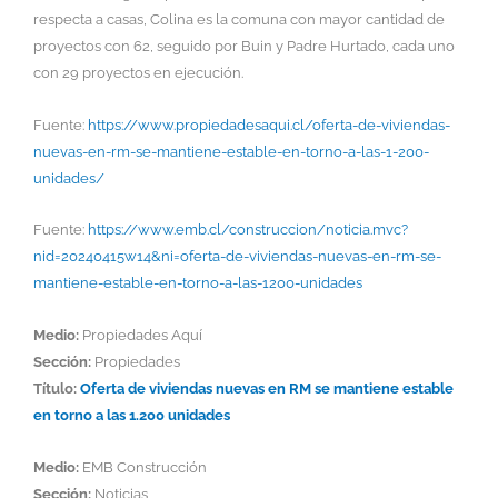
respecta a casas, Colina es la comuna con mayor cantidad de
proyectos con 62, seguido por Buin y Padre Hurtado, cada uno
con 29 proyectos en ejecución.
Fuente:
https://www.propiedadesaqui.cl/oferta-de-viviendas-
nuevas-en-rm-se-mantiene-estable-en-torno-a-las-1-200-
unidades/
Fuente:
https://www.emb.cl/construccion/noticia.mvc?
nid=20240415w14&ni=oferta-de-viviendas-nuevas-en-rm-se-
mantiene-estable-en-torno-a-las-1200-unidades
Medio:
Propiedades Aquí
Sección:
Propiedades
Título:
Oferta de viviendas nuevas en RM se mantiene estable
en torno a las 1.200 unidades
Medio:
EMB Construcción
Sección:
Noticias