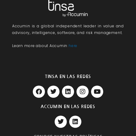
Accumin
is a global independent leader in value and
advisory, intelligence, software, and risk management.
Learn more about Accumin
here
TINSA EN LAS REDES
F
T
L
I
Y
a
w
i
n
o
c
i
n
s
u
e
t
k
t
t
ACCUMIN EN LAS REDES
b
t
e
a
u
T
L
o
e
d
g
b
w
i
o
r
i
r
e
i
n
k
n
a