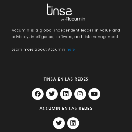
Accumin
is a global independent leader in value and
advisory, intelligence, software, and risk management.
Learn more about Accumin
here
TINSA EN LAS REDES
F
T
L
I
Y
a
w
i
n
o
c
i
n
s
u
e
t
k
t
t
ACCUMIN EN LAS REDES
b
t
e
a
u
T
L
o
e
d
g
b
w
i
o
r
i
r
e
i
n
k
n
a