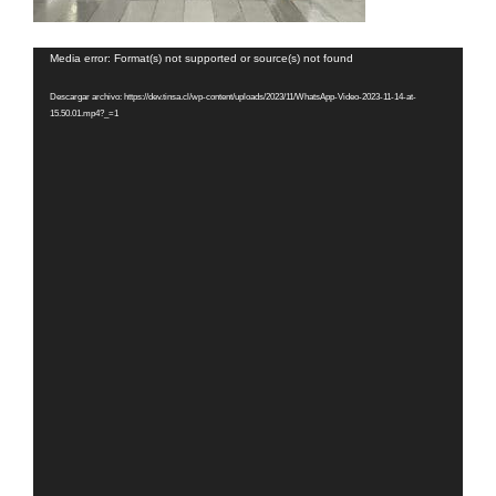
Reproductor
Media error: Format(s) not supported or source(s) not found
de
Descargar archivo: https://dev.tinsa.cl/wp-content/uploads/2023/11/WhatsApp-Video-2023-11-14-at-
vídeo
15.50.01.mp4?_=1