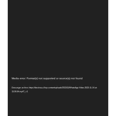
Reproductor
Media error: Format(s) not supported or source(s) not found
de
Descargar archivo: https://dev.tinsa.cl/wp-content/uploads/2023/11/WhatsApp-Video-2023-11-14-at-
vídeo
15.50.04.mp4?_=2