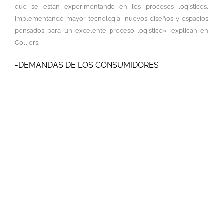
que se están experimentando en los procesos logísticos,
implementando mayor tecnología, nuevos diseños y espacios
pensados para un excelente proceso logístico», explican en
Colliers.
-DEMANDAS DE LOS CONSUMIDORES
Como consecuencia del crecimiento del
e-commerce en todo el país, las cadenas
logísticas se enfrentan a la necesidad de
contar con centros de distribución a lo
largo de todo Chile. Y es así que
empresas como Mercado Libre han
tenido que tomar posición en distintas
regiones para dar cumplimiento de
manera óptima a todos los consumidores
finales que estén utilizando el canal
online.
Ante la mayor exigencia de los