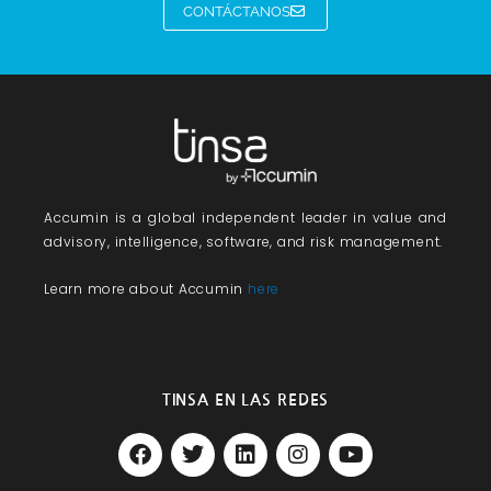
CONTÁCTANOS
Accumin
is a global independent leader in value and
advisory, intelligence, software, and risk management.
Learn more about Accumin
here
TINSA EN LAS REDES
F
T
L
I
Y
a
w
i
n
o
c
i
n
s
u