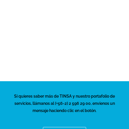
consumidores que utilizan el canal online,
las nuevas tecnologías han permitido
mejorar la logística en el país. «Si bien
todavía se encuentra en proceso de
maduración, las empresas ya están
invirtiendo fuertemente en todo lo
relacionado al e-commerce», precisan en
Colliers.
Si quieres saber más de TINSA y nuestro portafolio de
servicios, llámanos al (+56-2) 2 596 29 00, envíenos un
mensaje haciendo clic en el botón.