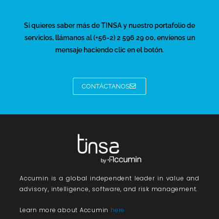
Si quieres saber más de TINSA y nuestro portafolio de
servicios, llámanos al (+56-2) 2 596 29 00, envíenos un
mensaje haciendo clic en el botón.
CONTÁCTANOS
Accumin
is a global independent leader in value and
advisory, intelligence, software, and risk management.
Learn more about Accumin
here