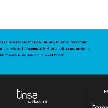
Si quieres saber más de TINSA y nuestro portafolio
de servicios, llámanos al (+56-2) 2 596 29 00, envíenos
un mensaje haciendo clic en el botón.
N