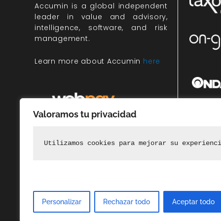
Accumin
is a global independent
leader in value and advisory,
intelligence, software, and risk
management.
Learn more about Accumin
here
Valoramos tu privacidad
Miembr
rec
Utilizamos cookies para mejorar su experienc
Personalizar
Rechazar todo
Aceptar todo