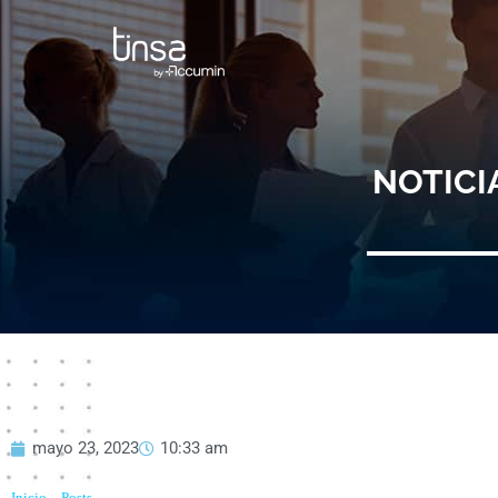
Ir
al
contenido
NOTICI
mayo 23, 2023
10:33 am