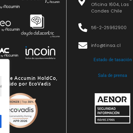
Oficina 1604, Las
Condes Chile
56-2-25962900
info@tinsa.cl
Estado de tasación
Sala de prensa
o de Accumin HoldCo,
onocido por EcoVadis
ia de navegación, ofrecer anuncios o contenido personali