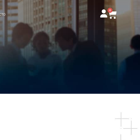
0
Carrito
CTO