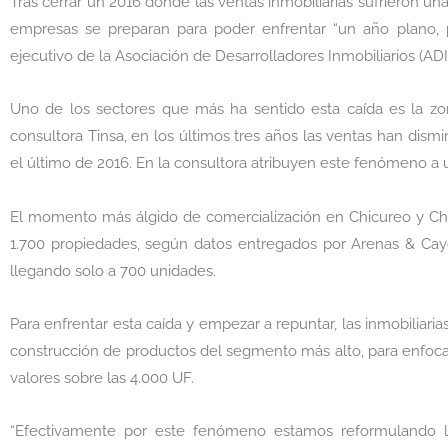
Tras cerrar un 2016 donde las ventas inmobiliarias sufrieron una
empresas se preparan para poder enfrentar “un año plano, p
ejecutivo de la Asociación de Desarrolladores Inmobiliarios (ADI
Uno de los sectores que más ha sentido esta caída es la zo
consultora Tinsa, en los últimos tres años las ventas han dism
el último de 2016. En la consultora atribuyen este fenómeno a 
El momento más álgido de comercialización en Chicureo y Ch
1.700 propiedades, según datos entregados por Arenas & Cayo
llegando solo a 700 unidades.
Para enfrentar esta caída y empezar a repuntar, las inmobiliari
construcción de productos del segmento más alto, para enfoc
valores sobre las 4.000 UF.
“Efectivamente por este fenómeno estamos reformulando l