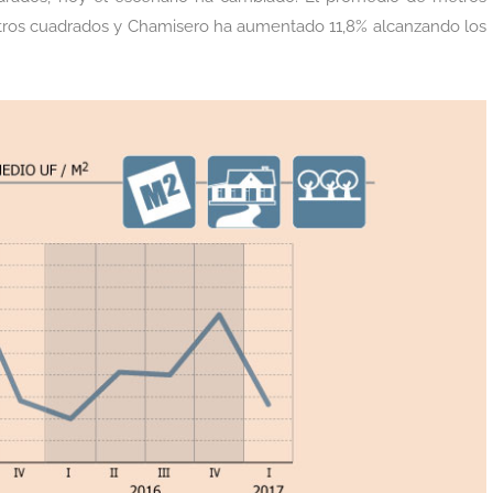
etros cuadrados y Chamisero ha aumentado 11,8% alcanzando los