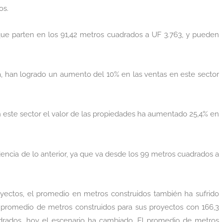
os.
que parten en los 91,42 metros cuadrados a UF 3.763, y pueden
sa, han logrado un aumento del 10% en las ventas en este sector
n este sector el valor de las propiedades ha aumentado 25,4% en
videncia de lo anterior, ya que va desde los 99 metros cuadrados a
royectos, el promedio en metros construidos también ha sufrido
l promedio de metros construidos para sus proyectos con 166,3
rados, hoy el escenario ha cambiado. El promedio de metros