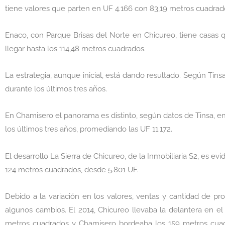
tiene valores que parten en UF 4.166 con 83,19 metros cuadrad
Enaco, con Parque Brisas del Norte en Chicureo, tiene casas 
llegar hasta los 114,48 metros cuadrados.
La estrategia, aunque inicial, está dando resultado. Según Tin
durante los últimos tres años.
En Chamisero el panorama es distinto, según datos de Tinsa, e
los últimos tres años, promediando las UF 11.172.
El desarrollo La Sierra de Chicureo, de la Inmobiliaria S2, es e
124 metros cuadrados, desde 5.801 UF.
Debido a la variación en los valores, ventas y cantidad de p
algunos cambios. El 2014, Chicureo llevaba la delantera en e
metros cuadrados y Chamisero bordeaba los 159 metros cuad