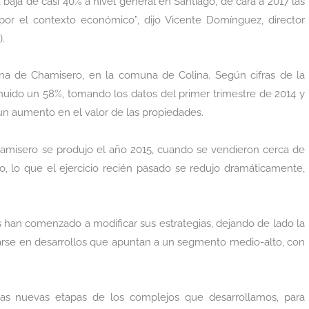
 baja de casi 40% a nivel general en Santiago, de cara a 2017 las
or el contexto económico”, dijo Vicente Domínguez, director
).
na de Chamisero, en la comuna de Colina. Según cifras de la
inuido un 58%, tomando los datos del primer trimestre de 2014 y
un aumento en el valor de las propiedades.
amisero se produjo el año 2015, cuando se vendieron cerca de
, lo que el ejercicio recién pasado se redujo dramáticamente,
as han comenzado a modificar sus estrategias, dejando de lado la
arse en desarrollos que apuntan a un segmento medio-alto, con
as nuevas etapas de los complejos que desarrollamos, para