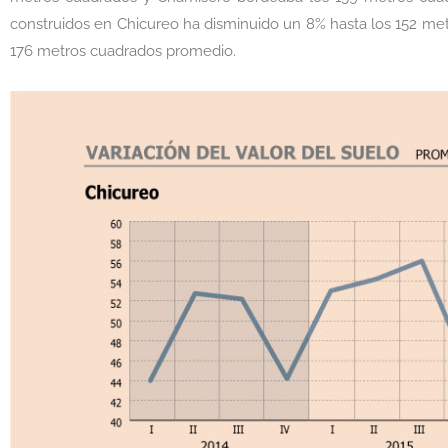
construidos en Chicureo ha disminuido un 8% hasta los 152 m
176 metros cuadrados promedio.