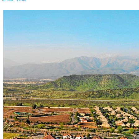
Inicio
»
Posts
»
Venta de viviendas cae 58% en Chamisero y lleva a inmobiliarias