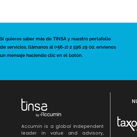
Si quieres saber más de TINSA y nuestro portafolio
de servicios, llámanos al (+56-2) 2 596 29 00, envíenos
un mensaje haciendo clic en el botón.
N
Accumin
is a global independent
leader in value and advisory,