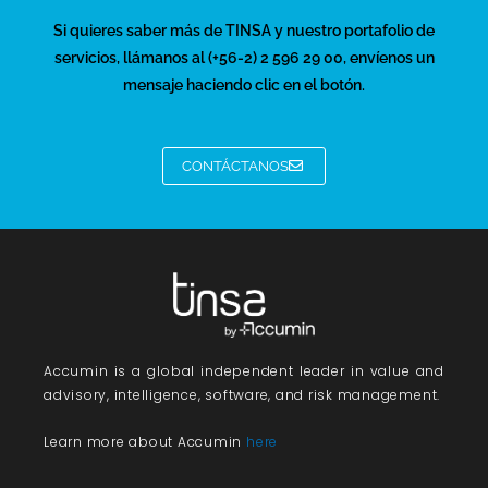
Si quieres saber más de TINSA y nuestro portafolio de
servicios, llámanos al (+56-2) 2 596 29 00, envíenos un
mensaje haciendo clic en el botón.
CONTÁCTANOS
Accumin
is a global independent leader in value and
advisory, intelligence, software, and risk management.
Learn more about Accumin
here