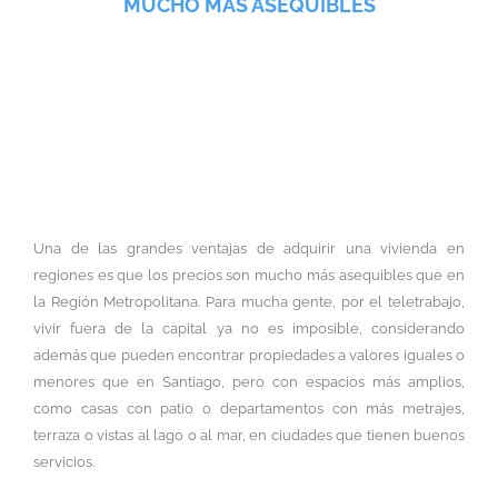
MUCHO MÁS ASEQUIBLES
HOY LA OFERTA DE VIVIENDAS NUEVAS
EN REGIONES ES MUY ATRACTIVA.
ADEMÁS, MUCHOS PROYECTOS ESTÁN
TRATANDO DE SINTONIZAR MEJOR CON
LAS NUEVAS NECESIDADES DE LAS
PERSONAS DESPUÉS DE VIVIR LOS
CONFINAMIENTOS.
Una de las grandes ventajas de adquirir una vivienda en
regiones es que los precios son mucho más asequibles que en
la Región Metropolitana. Para mucha gente, por el teletrabajo,
vivir fuera de la capital ya no es imposible, considerando
además que pueden encontrar propiedades a valores iguales o
menores que en Santiago, pero con espacios más amplios,
como casas con patio o departamentos con más metrajes,
terraza o vistas al lago o al mar, en ciudades que tienen buenos
servicios.