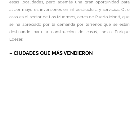
estas localidades, pero además una gran oportunidad para
atraer mayores inversiones en infraestructura y servicios. Otro
caso es el sector de Los Muermos, cerca de Puerto Montt, que
se ha apreciado por la demanda por terrenos que se están
destinando para la construcción de casas’, indica Enrique
Loeser.
– CIUDADES QUE MÁS VENDIERON
La distribución de la venta total de
viviendas a nivel nacional en 2021 de
76.059 da cuenta del fortalecimiento de
nuevos mercados como Antofagasta
(3,3% de la venta a nivel nacional),
Concepción (3,3%), La Serena (3,2%) y
Talca (2,7%). ‘En términos globales, la zona
sur es la que más se ha visto beneficiada
por este fenómeno, ya que entre las
regiones con mayor alza de ventas
destacan Los Lagos, Los Ríos, La