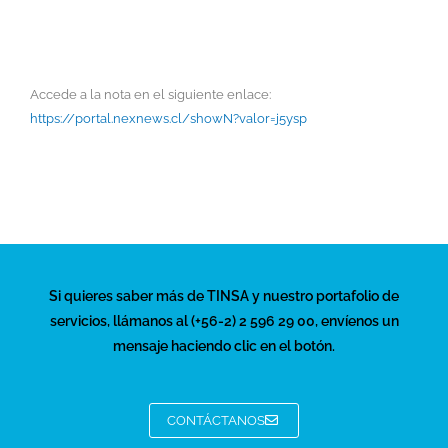
Araucanía y Maule, todas con aumentos
sobre el 15% en ventas respecto al 2020’,
señala la ejecutiva de Tinsa.
Accede a la nota en el siguiente enlace:
https://portal.nexnews.cl/showN?valor=j5ysp
Si quieres saber más de TINSA y nuestro portafolio de
servicios, llámanos al (+56-2) 2 596 29 00, envíenos un
mensaje haciendo clic en el botón.
CONTÁCTANOS