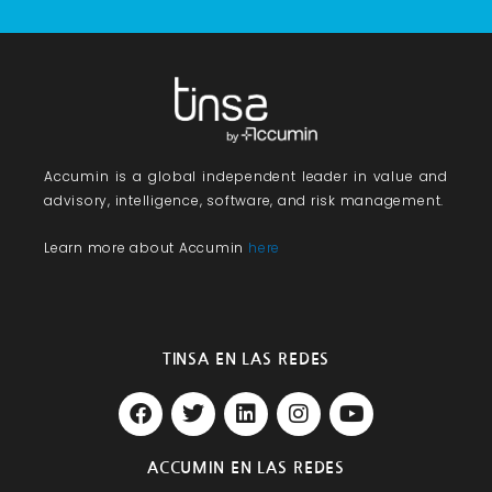
Accumin
is a global independent leader in value and
advisory, intelligence, software, and risk management.
Learn more about Accumin
here
TINSA EN LAS REDES
F
T
L
I
Y
a
w
i
n
o
c
i
n
s
u
e
t
k
t
t
ACCUMIN EN LAS REDES
b
t
e
a
u