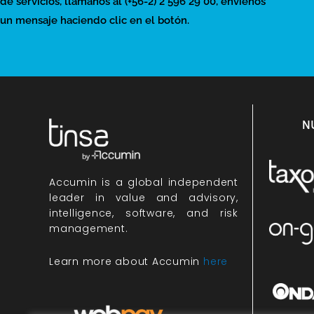
de servicios, llámanos al (+56-2) 2 596 29 00, envíenos
un mensaje haciendo clic en el botón.
N
Accumin
is a global independent
leader in value and advisory,
intelligence, software, and risk
management.
Learn more about Accumin
here