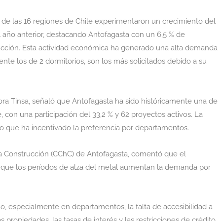
5 de las 16 regiones de Chile experimentaron un crecimiento del
l año anterior, destacando Antofagasta con un 6,5 % de
rucción. Esta actividad económica ha generado una alta demanda
nte los de 2 dormitorios, son los más solicitados debido a su
tora Tinsa, señaló que Antofagasta ha sido históricamente una de
con una participación del 33,2 % y 62 proyectos activos. La
 lo que ha incentivado la preferencia por departamentos.
a Construcción (CChC) de Antofagasta, comentó que el
ya que los períodos de alza del metal aumentan la demanda por
, especialmente en departamentos, la falta de accesibilidad a
 propiedades, las tasas de interés y las restricciones de crédito.