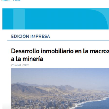
Inicio
»
Posts
»
Antofagasta lidera el crecimiento regional impulsado por la miner