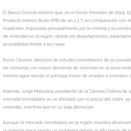
El Banco Central informó que, en el tercer trimestre de 2024, 1
Producto Interno Bruto (PIB) de un 2,3 % en comparación con e
expansión, impulsada principalmente por la minería y la const
de viviendas en la región, donde los departamentos, especialme
accesibilidad frente a las casas.
Rocío Cáceres, directora de estudios inmobiliarios de la consul
las comunas con mayor demanda de viviendas en la zona norte, 
minería sigue siendo el principal motor de empleo e inversión,
Además, Jorge Maturana, presidente de la Cámara Chilena de l
mercado inmobiliario se ve afectado por el precio del cobre, 
viviendas, mientras que en su baja disminuye.
Aunque el mercado inmobiliario en la región muestra dinamismo
la vivienda sigue siendo un problema debido al alto precio de las