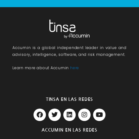
Accumin
is a global independent leader in value and
advisory, intelligence, software, and risk management.
Learn more about Accumin
here
TINSA EN LAS REDES
F
T
L
I
Y
a
w
i
n
o
c
i
n
s
u
e
t
k
t
t
ACCUMIN EN LAS REDES
b
t
e
a
u