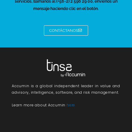
servicios, llámanos al (+56-2) 2 596 29 00, envíenos un
mensaje haciendo clic en el botón.
CONTÁCTANOS
Accumin
is a global independent leader in value and
advisory, intelligence, software, and risk management.
Learn more about Accumin
here