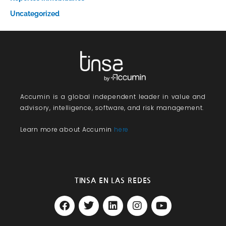
Uncategorized
Accumin
is a global independent leader in value and
advisory, intelligence, software, and risk management.
Learn more about Accumin
here
TINSA EN LAS REDES
F
T
L
I
Y
a
w
i
n
o
c
i
n
s
u