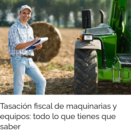
fiscal
de
maquinarias
y
equipos:
todo
lo
que
tienes
que
saber
Tasación fiscal de maquinarias y
equipos: todo lo que tienes que
saber