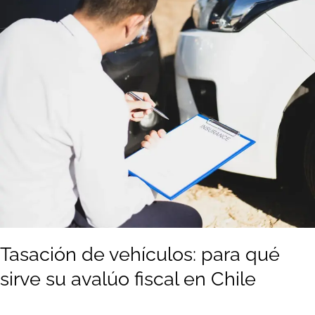
de
vehículos:
para
qué
sirve
su
avalúo
fiscal
en
Chile
Tasación de vehículos: para qué
sirve su avalúo fiscal en Chile