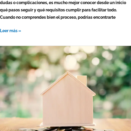
dudas o complicaciones, es mucho mejor conocer desde un inicio
qué pasos seguir y qué requisitos cumplir para facilitar todo.
Cuando no comprendes bien el proceso, podrías encontrarte
Leer más »
Cómo
saber
el
avalúo
fiscal
de
bienes
raíces